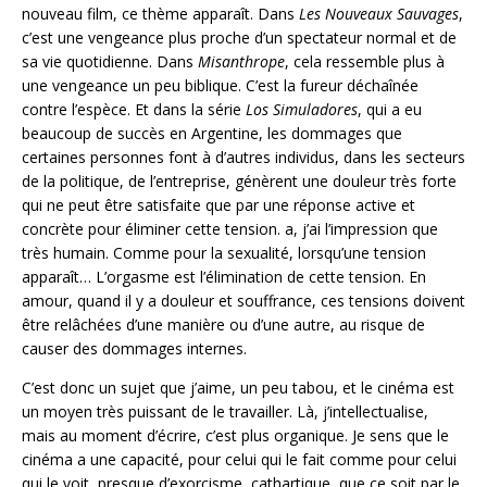
nouveau film, ce thème apparaît. Dans
Les Nouveaux Sauvages
,
c’est une vengeance plus proche d’un spectateur normal et de
sa vie quotidienne. Dans
Misanthrope
, cela ressemble plus à
une vengeance un peu biblique. C’est la fureur déchaînée
contre l’espèce. Et dans la série
Los Simuladores
, qui a eu
beaucoup de succès en Argentine, les dommages que
certaines personnes font à d’autres individus, dans les secteurs
de la politique, de l’entreprise, génèrent une douleur très forte
qui ne peut être satisfaite que par une réponse active et
concrète pour éliminer cette tension. Ҫa, j’ai l’impression que
très humain. Comme pour la sexualité, lorsqu’une tension
apparaît… L’orgasme est l’élimination de cette tension. En
amour, quand il y a douleur et souffrance, ces tensions doivent
être relâchées d’une manière ou d’une autre, au risque de
causer des dommages internes.
C’est donc un sujet que j’aime, un peu tabou, et le cinéma est
un moyen très puissant de le travailler. Là, j’intellectualise,
mais au moment d’écrire, c’est plus organique. Je sens que le
cinéma a une capacité, pour celui qui le fait comme pour celui
qui le voit, presque d’exorcisme, cathartique, que ce soit par le