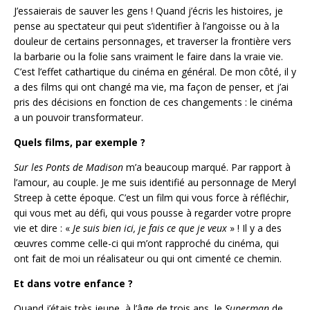
J’essaierais de sauver les gens ! Quand j’écris les histoires, je
pense au spectateur qui peut s’identifier à l’angoisse ou à la
douleur de certains personnages, et traverser la frontière vers
la barbarie ou la folie sans vraiment le faire dans la vraie vie.
C’est l’effet cathartique du cinéma en général. De mon côté, il y
a des films qui ont changé ma vie, ma façon de penser, et j’ai
pris des décisions en fonction de ces changements : le cinéma
a un pouvoir transformateur.
Quels films, par exemple ?
Sur les Ponts de Madison
m’a beaucoup marqué. Par rapport à
l’amour, au couple. Je me suis identifié au personnage de Meryl
Streep à cette époque. C’est un film qui vous force à réfléchir,
qui vous met au défi, qui vous pousse à regarder votre propre
vie et dire : «
Je suis bien ici, je fais ce que je veux
» ! Il y a des
œuvres comme celle-ci qui m’ont rapproché du cinéma, qui
ont fait de moi un réalisateur ou qui ont cimenté ce chemin.
Et dans votre enfance ?
Quand j’étais très jeune, à l’âge de trois ans, le
Superman
de